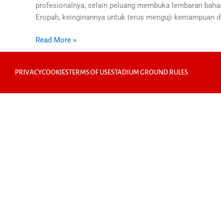
profesionalnya, selain peluang membuka lembaran bahar
Eropah, keinginannya untuk terus menguji kemampuan di
Read More »
PRIVACY
COOKIES
TERMS OF USE
STADIUM GROUND RULES