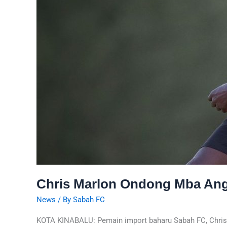
Chris Marlon Ondong Mba An
News
/ By
Sabah FC
KOTA KINABALU: Pemain import baharu Sabah FC, Chris 