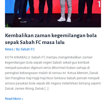
Kembalikan zaman kegemilangan bola
sepak Sabah FC masa lalu
News
/ By
Sabah FC
KOTA KINABALU: Sabah FC mampu mengembalikan zaman
kegemilangan bola sepak negeri Sabah sekali gus kembali
menjadi pasukan digeruni serta dihormati bukan sahaja di
peringkat kebangsaan malah di rantau ini. Ketua Menteri, Datuk
Seri Panglima Haji Hajiji Haji Noor berkata Sabah pernah menjadi
antara pasukan bola sepak elit negara melahirkan bintang seperti
Datuk James Wong, Datuk […]
Read More »