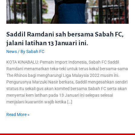
Januari
ini.
Saddil Ramdani sah bersama Sabah FC,
jalani latihan 13 Januari ini.
News
/ By
Sabah FC
KOTA KINABALU: Pemain Import Indonesia, Sabah FC Saddil
Ramdani menamatkan teka-teki untuk terus kekal bersama-sama
The Rhinos bagi mengharungi Liga Malaysia 2022 musim ini.
Pengurusnya Marzuki Nasir berkata, Saddil mengesahkan sendiri
status itu sekali gus akan komited bersama Sabah FC serta akan
menyertai kem latihan pada 13 Januari ini selepas selesai
menjalani kuarantin wajib ketika […]
Read More »