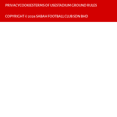
PRIVACY
COOKIES
TERMS OF USE
STADIUM GROUND RULES
COPYRIGHT © 2026 SABAH FOOTBALL CLUB SDN BHD