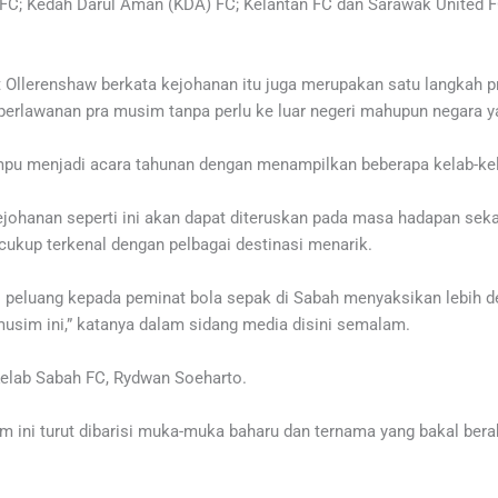
 FC; Kedah Darul Aman (KDA) FC; Kelantan FC dan Sarawak United F
 Ollerenshaw berkata kejohanan itu juga merupakan satu langkah p
rlawanan pra musim tanpa perlu ke luar negeri mahupun negara y
mpu menjadi acara tahunan dengan menampilkan beberapa kelab-kela
johanan seperti ini akan dapat diteruskan pada masa hadapan seka
ukup terkenal dengan pelbagai destinasi menarik.
ri peluang kepada peminat bola sepak di Sabah menyaksikan lebih
usim ini,” katanya dalam sidang media disini semalam.
elab Sabah FC, Rydwan Soeharto.
 ini turut dibarisi muka-muka baharu dan ternama yang bakal bera