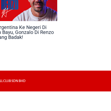
rgentina Ke Negeri Di
 Bayu, Gonzalo Di Renzo
Sang Badak!
LL CLUB SDN BHD