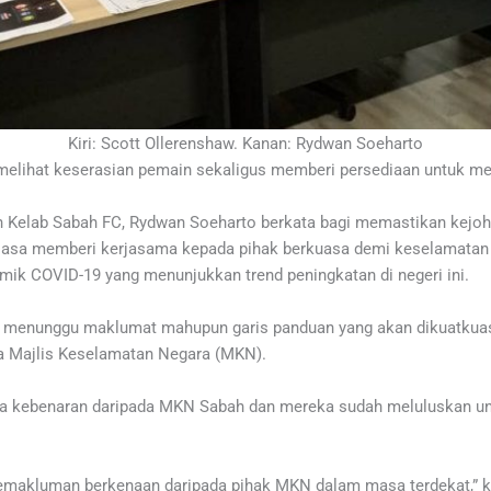
Kiri: Scott Ollerenshaw. Kanan: Rydwan Soeharto
 melihat keserasian pemain sekaligus memberi persediaan untuk me
n Kelab Sabah FC, Rydwan Soeharto berkata bagi memastikan kejo
tiasa memberi kerjasama kepada pihak berkuasa demi keselamata
mik COVID-19 yang menunjukkan trend peningkatan di negeri ini.
ih menunggu maklumat mahupun garis panduan yang akan dikuatkua
da Majlis Keselamatan Negara (MKN).
 kebenaran daripada MKN Sabah dan mereka sudah meluluskan un
pemakluman berkenaan daripada pihak MKN dalam masa terdekat,” k