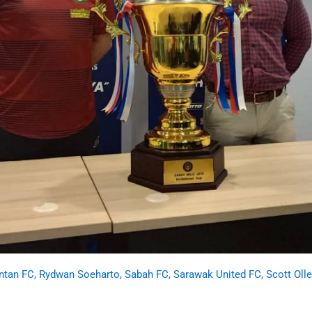
ntan FC
,
Rydwan Soeharto
,
Sabah FC
,
Sarawak United FC
,
Scott Oll