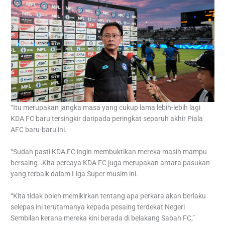
“Itu merupakan jangka masa yang cukup lama lebih-lebih lagi
KDA FC baru tersingkir daripada peringkat separuh akhir Piala
AFC baru-baru ini.
“Sudah pasti KDA FC ingin membuktikan mereka masih mampu
bersaing…Kita percaya KDA FC juga merupakan antara pasukan
yang terbaik dalam Liga Super musim ini.
“Kita tidak boleh memikirkan tentang apa perkara akan berlaku
selepas ini terutamanya kepada pesaing terdekat Negeri
Sembilan kerana mereka kini berada di belakang Sabah FC,”