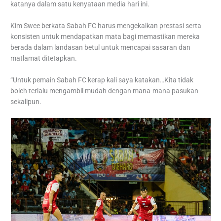
katanya dalam satu kenyataan media hari ini.
Kim Swee berkata Sabah FC harus mengekalkan prestasi serta
konsisten untuk mendapatkan mata bagi memastikan mereka
berada dalam landasan betul untuk mencapai sasaran dan
matlamat ditetapkan.
“Untuk pemain Sabah FC kerap kali saya katakan…Kita tidak
boleh terlalu mengambil mudah dengan mana-mana pasukan
sekalipun.