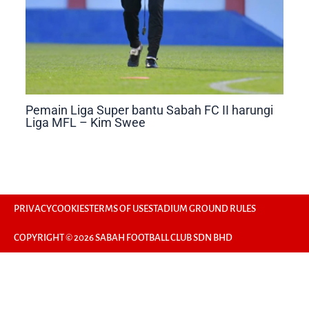
Pemain Liga Super bantu Sabah FC II harungi
Liga MFL – Kim Swee
PRIVACY
COOKIES
TERMS OF USE
STADIUM GROUND RULES
COPYRIGHT © 2026 SABAH FOOTBALL CLUB SDN BHD