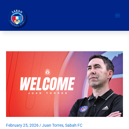
Skip
Main
to
Men
content
February 25, 2026
/
Juan Torres
,
Sabah FC