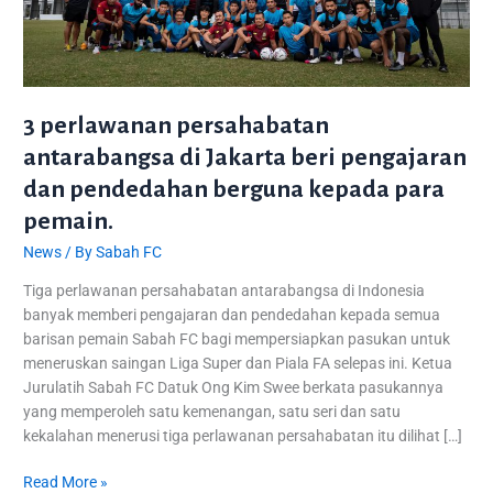
pendedahan
berguna
kepada
para
pemain.
3 perlawanan persahabatan
antarabangsa di Jakarta beri pengajaran
dan pendedahan berguna kepada para
pemain.
News
/ By
Sabah FC
Tiga perlawanan persahabatan antarabangsa di Indonesia
banyak memberi pengajaran dan pendedahan kepada semua
barisan pemain Sabah FC bagi mempersiapkan pasukan untuk
meneruskan saingan Liga Super dan Piala FA selepas ini. Ketua
Jurulatih Sabah FC Datuk Ong Kim Swee berkata pasukannya
yang memperoleh satu kemenangan, satu seri dan satu
kekalahan menerusi tiga perlawanan persahabatan itu dilihat […]
Read More »