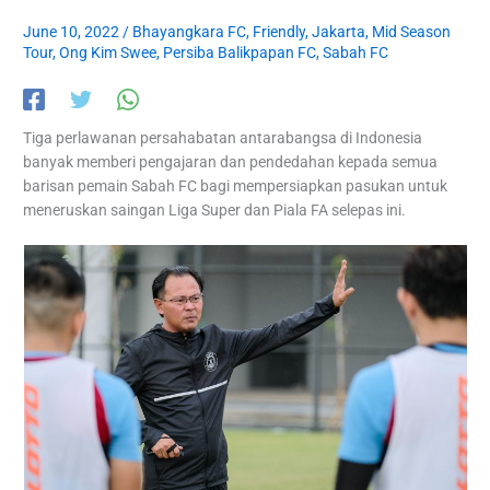
June 10, 2022
/
Bhayangkara FC
,
Friendly
,
Jakarta
,
Mid Season
Tour
,
Ong Kim Swee
,
Persiba Balikpapan FC
,
Sabah FC
Tiga perlawanan persahabatan antarabangsa di Indonesia
banyak memberi pengajaran dan pendedahan kepada semua
barisan pemain Sabah FC bagi mempersiapkan pasukan untuk
meneruskan saingan Liga Super dan Piala FA selepas ini.