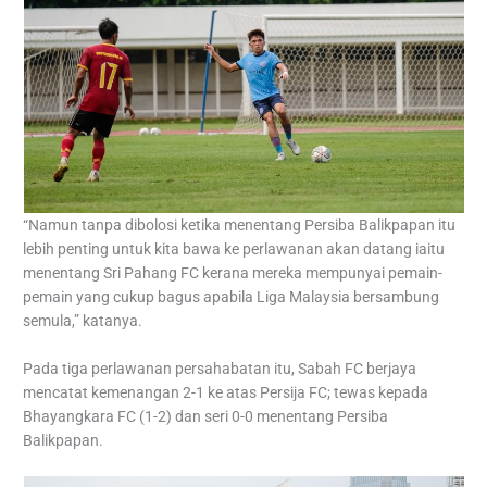
“Namun tanpa dibolosi ketika menentang Persiba Balikpapan itu
lebih penting untuk kita bawa ke perlawanan akan datang iaitu
menentang Sri Pahang FC kerana mereka mempunyai pemain-
pemain yang cukup bagus apabila Liga Malaysia bersambung
semula,” katanya.
Pada tiga perlawanan persahabatan itu, Sabah FC berjaya
mencatat kemenangan 2-1 ke atas Persija FC; tewas kepada
Bhayangkara FC (1-2) dan seri 0-0 menentang Persiba
Balikpapan.