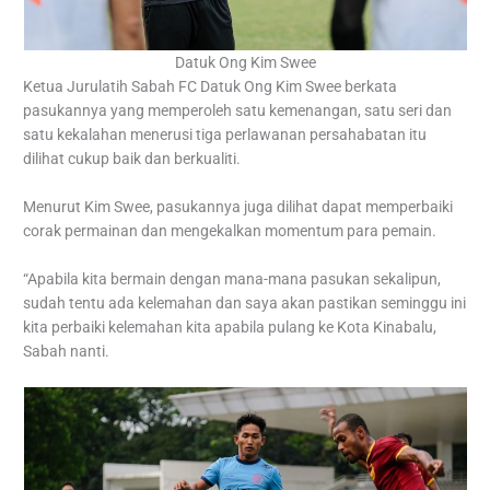
Datuk Ong Kim Swee
Ketua Jurulatih Sabah FC Datuk Ong Kim Swee berkata
pasukannya yang memperoleh satu kemenangan, satu seri dan
satu kekalahan menerusi tiga perlawanan persahabatan itu
dilihat cukup baik dan berkualiti.
Menurut Kim Swee, pasukannya juga dilihat dapat memperbaiki
corak permainan dan mengekalkan momentum para pemain.
“Apabila kita bermain dengan mana-mana pasukan sekalipun,
sudah tentu ada kelemahan dan saya akan pastikan seminggu ini
kita perbaiki kelemahan kita apabila pulang ke Kota Kinabalu,
Sabah nanti.