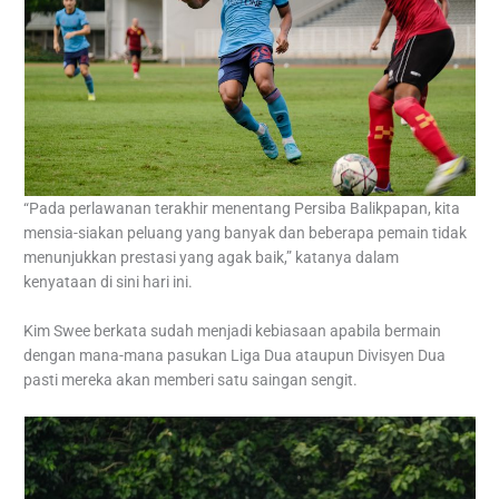
“Pada perlawanan terakhir menentang Persiba Balikpapan, kita
mensia-siakan peluang yang banyak dan beberapa pemain tidak
menunjukkan prestasi yang agak baik,” katanya dalam
kenyataan di sini hari ini.
Kim Swee berkata sudah menjadi kebiasaan apabila bermain
dengan mana-mana pasukan Liga Dua ataupun Divisyen Dua
pasti mereka akan memberi satu saingan sengit.