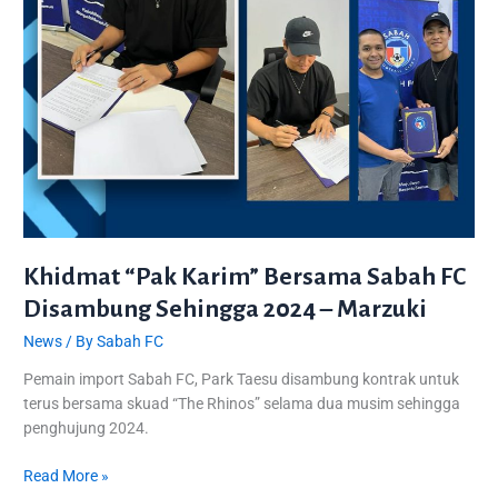
–
Marzuki
Khidmat “Pak Karim” Bersama Sabah FC
Disambung Sehingga 2024 – Marzuki
News
/ By
Sabah FC
Pemain import Sabah FC, Park Taesu disambung kontrak untuk
terus bersama skuad “The Rhinos” selama dua musim sehingga
penghujung 2024.
Read More »