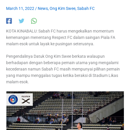
March 11, 2022
/
News
,
Ong Kim Swee
,
Sabah FC
KOTA KINABALU: Sabah FC harus mengekalkan momentum
kemenangan menentang Respect FC dalam saingan Piala FA
malam esok untuk layak ke pusingan seterusnya.
Pengendalinya Datuk Ong Kim Swee berkata walaupun
berhadapan dengan beberapa pemain utama yang mengalami
kecederaan namun Sabah FC masih mempunyai pilihan pemain
yang mampu menggalas tugas ketika beraksi di Stadium Likas
malam esok.