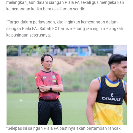
melangkah jauh dalam siangan Piala FA sekali gus mengekalkan
kemenangan ketika beraksi dilaman sendiri.
“Target dalam perlawanan, kita inginkan kemenangan dalam
saingan Piala FA…Sabah FC harus menang jika ingin melangkah
ke pusingan seterusnya.
“Selepas ini saingan Piala FA pastinya akan bertambah rancak