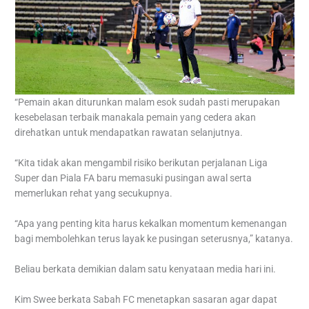
“Pemain akan diturunkan malam esok sudah pasti merupakan
kesebelasan terbaik manakala pemain yang cedera akan
direhatkan untuk mendapatkan rawatan selanjutnya.
“Kita tidak akan mengambil risiko berikutan perjalanan Liga
Super dan Piala FA baru memasuki pusingan awal serta
memerlukan rehat yang secukupnya.
“Apa yang penting kita harus kekalkan momentum kemenangan
bagi membolehkan terus layak ke pusingan seterusnya,” katanya.
Beliau berkata demikian dalam satu kenyataan media hari ini.
Kim Swee berkata Sabah FC menetapkan sasaran agar dapat