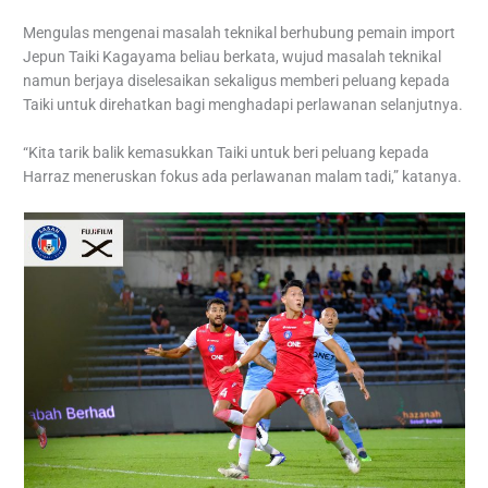
Mengulas mengenai masalah teknikal berhubung pemain import
Jepun Taiki Kagayama beliau berkata, wujud masalah teknikal
namun berjaya diselesaikan sekaligus memberi peluang kepada
Taiki untuk direhatkan bagi menghadapi perlawanan selanjutnya.
“Kita tarik balik kemasukkan Taiki untuk beri peluang kepada
Harraz meneruskan fokus ada perlawanan malam tadi,” katanya.