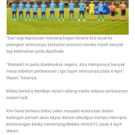
“Dari segi keputusan memang bagus kerana kita layak ke
peringkat seterusnya, berkaitan prestasi mereka masih banyak
lagi kelemahan perlu diperbaiki.
“Masalah ini perlu diselesaikan segera…Kita mempunyai banyak
masa sebelum perlawanan Liga Super seterusnya pada 4 April
depan,” katanya.
Beliau berkata demikian dalam sidang media selepas perlawanan
malam tadi.
Kim Swee berkata beliau yakin masalah keserasian dalam
kalangan pemain akan dapat diatasi sekaligus mampu mencipta
kemenangan ketika menentang Melaka United FC pada 4 April
depan.