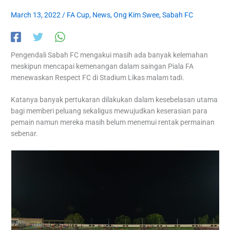
March 13, 2022
/
FA Cup
,
News
,
Ong Kim Swee
,
Sabah FC
Pengendali Sabah FC mengakui masih ada banyak kelemahan
meskipun mencapai kemenangan dalam saingan Piala FA
menewaskan Respect FC di Stadium Likas malam tadi.
Katanya banyak pertukaran dilakukan dalam kesebelasan utama
bagi memberi peluang sekaligus mewujudkan keserasian para
pemain namun mereka masih belum menemui rentak permainan
sebenar.