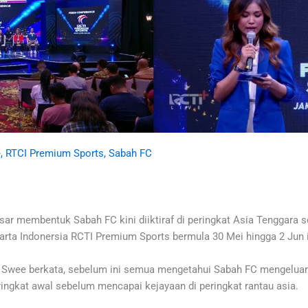
e
,
RTCI Premium Sports
,
Sabah FC
ar membentuk Sabah FC kini diiktiraf di peringkat Asia Tenggara
rta Indonersia RCTI Premium Sports bermula 30 Mei hingga 2 Jun i
m Swee berkata, sebelum ini semua mengetahui Sabah FC mengeluar
ngkat awal sebelum mencapai kejayaan di peringkat rantau asia.