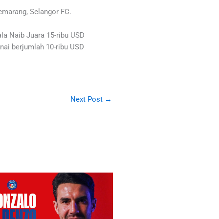
Semarang, Selangor FC.
la Naib Juara 15-ribu USD
ai berjumlah 10-ribu USD
Next Post
→