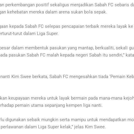
akan perkembangan positif sekaligus menjadikan Sabah FC sebaris 
gan kehebatan mereka dalam arena sukan bola sepak.
aan kepada Sabah FC selepas pencapaian terbaik mereka layak ke 
turut-turut dalam Liga Super.
besar dalam membentuk pasukan yang mantap, berkualiti, sekali g
ada pasukan Sabah FC malah kepada negeri Sabah itu sendiri,” kat
nanti Kim Swee berkata, Sabah FC mengesahkan tiada ‘Pemain Keb
ikan keupayaan mereka untuk layak bermain pada mana-mana kejoh
rhadap pemain utama sepanjang kempen liga nanti.
 perlu digunakan sebaik mungkin serta mampu untuk mendapatkan 
a perlawanan dalam Liga Super kelak,” jelas Kim Swee.