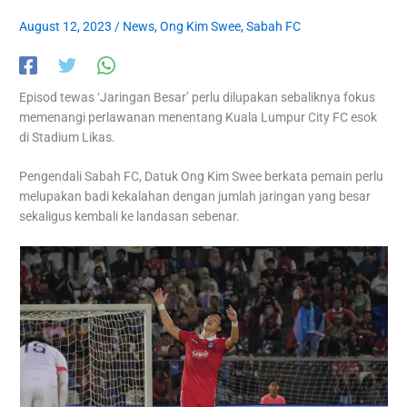
August 12, 2023
/
News
,
Ong Kim Swee
,
Sabah FC
Episod tewas ‘Jaringan Besar’ perlu dilupakan sebaliknya fokus
memenangi perlawanan menentang Kuala Lumpur City FC esok
di Stadium Likas.
Pengendali Sabah FC, Datuk Ong Kim Swee berkata pemain perlu
melupakan badi kekalahan dengan jumlah jaringan yang besar
sekaligus kembali ke landasan sebenar.