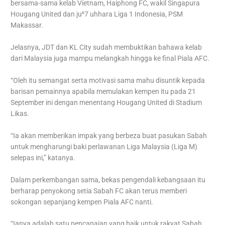
bersama-sama kelab Vietnam, Haiphong FC, wakil Singapura
Hougang United dan ju⁶7 uhhara Liga 1 Indonesia, PSM
Makassar.
Jelasnya, JDT dan KL City sudah membuktikan bahawa kelab
dari Malaysia juga mampu melangkah hingga ke final Piala AFC.
“Oleh itu semangat serta motivasi sama mahu disuntik kepada
barisan pemainnya apabila memulakan kempen itu pada 21
September ini dengan menentang Hougang United di Stadium
Likas.
“Ia akan memberikan impak yang berbeza buat pasukan Sabah
untuk mengharungi baki perlawanan Liga Malaysia (Liga M)
selepas ini,” katanya.
Dalam perkembangan sama, bekas pengendali kebangsaan itu
berharap penyokong setia Sabah FC akan terus memberi
sokongan sepanjang kempen Piala AFC nanti.
“Ianya adalah satu pencapaian yang baik untuk rakyat Sabah,